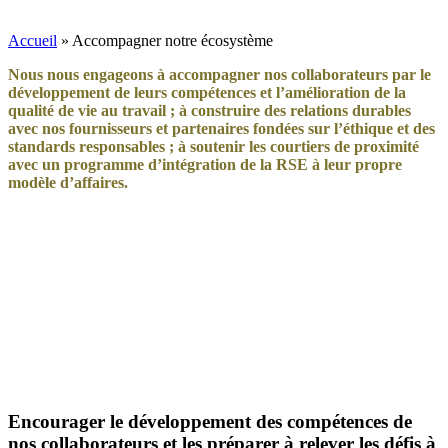
Accueil
»
Accompagner notre écosystème
Nous nous engageons à accompagner nos
collaborateurs par le
développement de
leurs
compétences et l’amélioration de la
qualité de vie au travail ;
à construire
de
s
relations durables
avec nos
fournisseurs
e
t
partenaires
fondées
sur l’éthique et
d
es
standards responsables ;
à soutenir
les
courtiers de proximité
avec
un programme
d’intégration de
la RSE
à leur propre
modèle d’affaires
.
Encourager le développement des compétences​ de
nos collaborateurs et les préparer à relever les défis à