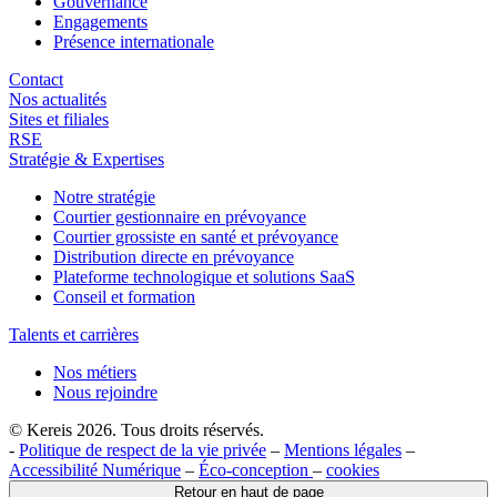
Gouvernance
Engagements
Présence internationale
Contact
Nos actualités
Sites et filiales
RSE
Stratégie & Expertises
Notre stratégie
Courtier gestionnaire en prévoyance
Courtier grossiste en santé et prévoyance
Distribution directe en prévoyance
Plateforme technologique et solutions SaaS
Conseil et formation
Talents et carrières
Nos métiers
Nous rejoindre
© Kereis 2026. Tous droits réservés.
-
Politique de respect de la vie privée
–
Mentions légales
–
Accessibilité Numérique
–
Éco-conception
–
cookies
Retour en haut de page