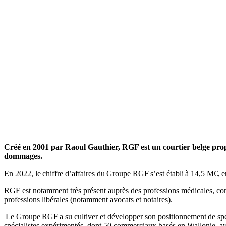
Créé en 2001 par Raoul Gauthier, RGF est un courtier belge propo
dommages.
En 2022, le chiffre d’affaires du Groupe RGF s’est établi à 14,5 M€, 
RGF est notamment très présent auprès des professions médicales, com
professions libérales (notamment avocats et notaires).
Le Groupe RGF a su cultiver et développer son positionnement de spéc
spécialistes expérimentés, dont 50 commerciaux basés en Wallonie, a