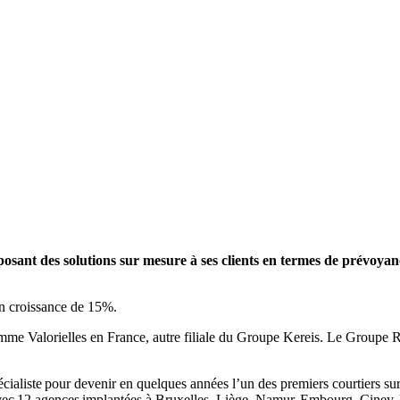
sant des solutions sur mesure à ses clients en termes de prévoyanc
en croissance de 15%.
me Valorielles en France, autre filiale du Groupe Kereis. Le Groupe RG
ialiste pour devenir en quelques années l’un des premiers courtiers sur
vec 12 agences implantées à Bruxelles, Liège, Namur, Embourg, Ciney, B