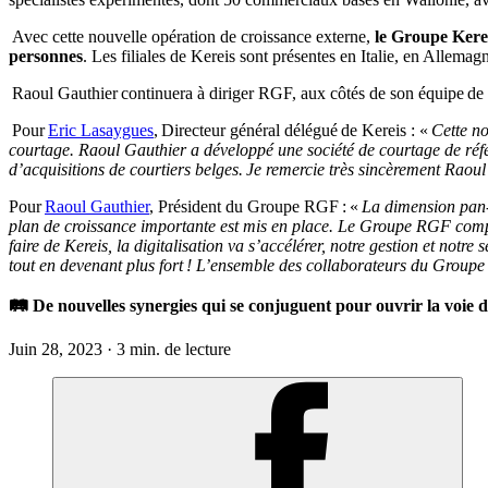
Avec cette nouvelle opération de croissance externe,
le Groupe Kereis
personnes
. Les filiales de Kereis sont présentes en Italie, en Allem
Raoul Gauthier continuera à diriger RGF, aux côtés de son équipe de m
Pour
Eric Lasaygues
, Directeur général délégué de Kereis : «
Cette no
courtage. Raoul Gauthier a développé une société de courtage de réf
d’acquisitions de courtiers belges. Je remercie très sincèrement Rao
Pour
Raoul Gauthier
, Président du Groupe RGF : «
La dimension pan-
plan de croissance importante est mis en place. Le Groupe RGF compt
faire de Kereis, la digitalisation va s’accélérer, notre gestion et notr
tout en devenant plus fort ! L’ensemble des collaborateurs du Groupe 
🛤️ De nouvelles synergies qui se conjuguent pour ouvrir la voie 
Juin 28, 2023 · 3 min. de lecture