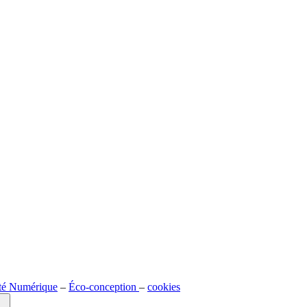
ité Numérique
–
Éco-conception
–
cookies